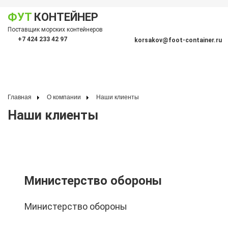
ФУТ
КОНТЕЙНЕР
Показать меню
Поставщик морских контейнеров
По
+7 424 233 42 97
korsakov@foot-container.ru
Главная
О компании
Наши клиенты
Наши клиенты
Министерство обороны
Министерство обороны