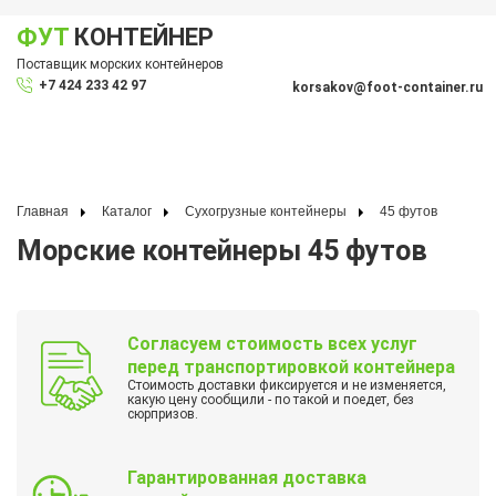
ФУТ
КОНТЕЙНЕР
Показать меню
Поставщик морских контейнеров
По
+7 424 233 42 97
korsakov@foot-container.ru
Главная
Каталог
Сухогрузные контейнеры
45 футов
Морские контейнеры 45 футов
Согласуем стоимость всех услуг
перед транспортировкой контейнера
Стоимость доставки фиксируется и не изменяется,
какую цену сообщили - по такой и поедет, без
сюрпризов.
Гарантированная доставка