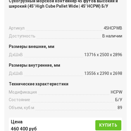
Сухогрузный морской контейнер 45 футов высокий и
широкий (45′ High Cube Pallet Wide | 45′ HCPW) Б/У
Артикул
45HCPWB
Доступность
В наличии
Размеры внешние, мм
ДxШxВ
13716 x 2500 x 2896
Размеры внутренние, мм
ДxШxВ
13556 x 2390 x 2698
Технические характеристики
Модификация
HCPW
Состояние
Б/У
Объем, куб.м
89
Цена
КУПИТЬ
460 400 руб