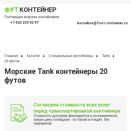
ФУТ
КОНТЕЙНЕР
Показать меню
Поставщик морских контейнеров
По
+7 424 233 42 97
korsakov@foot-container.ru
Главная
Каталог
Специальные контейнеры
Tank
20 футов
Морские Tank контейнеры 20
футов
Согласуем стоимость всех услуг
перед транспортировкой контейнера
Стоимость доставки фиксируется и не изменяется,
какую цену сообщили - по такой и поедет, без
сюрпризов.