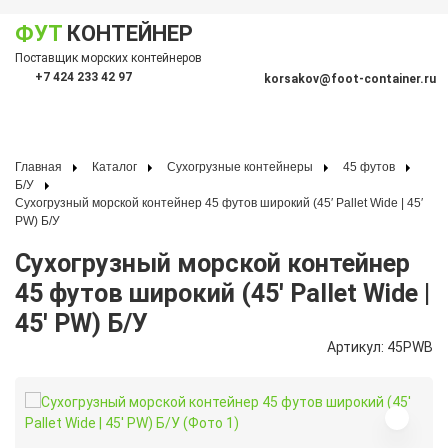
ФУТ
КОНТЕЙНЕР
Показать меню
Поставщик морских контейнеров
По
+7 424 233 42 97
korsakov@foot-container.ru
Главная
Каталог
Сухогрузные контейнеры
45 футов
Б/У
Сухогрузный морской контейнер 45 футов широкий (45′ Pallet Wide | 45′
PW) Б/У
Сухогрузный морской контейнер
45 футов широкий (45′ Pallet Wide |
45′ PW) Б/У
Артикул: 45PWB