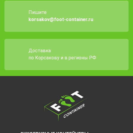
Пишите
korsakov@foot-container.ru
Доставка
по Корсакову и в регионы РФ