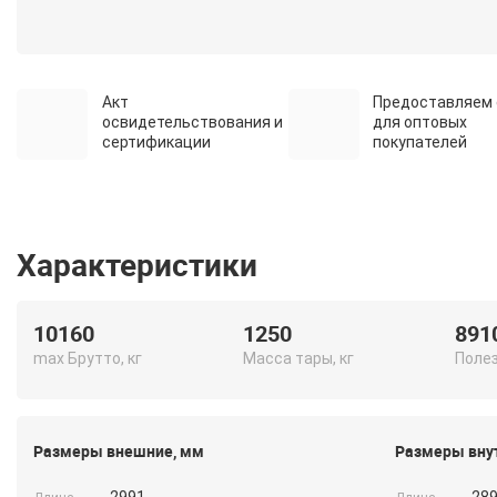
Акт
Предоставляем 
освидетельствования и
для оптовых
сертификации
покупателей
Характеристики
10160
1250
891
max Брутто, кг
Масса тары, кг
Полез
Размеры внешние, мм
Размеры вну
2991
28