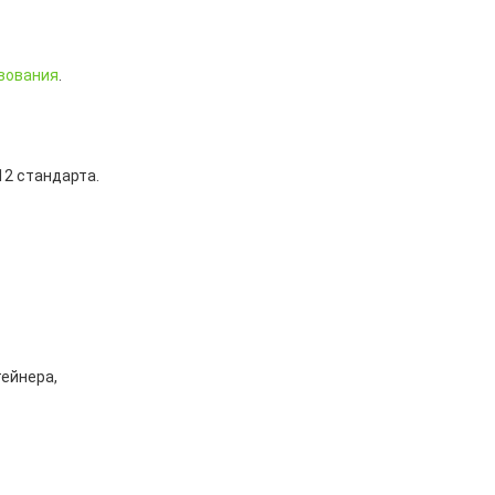
вования
.
12 стандарта.
тейнера,