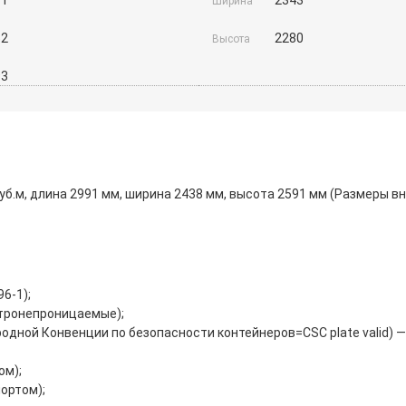
Ширина
52
2280
Высота
93
 куб.м, длина 2991 мм, ширина 2438 мм, высота 2591 мм (Размеры в
6-1);
етронепроницаемые);
дной Конвенции по безопасности контейнеров=CSC plate valid) 
ом);
ортом);