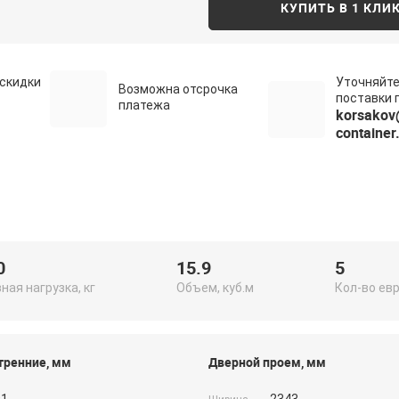
КУПИТЬ В 1 КЛИ
скидки
Уточняйте
Возможна отсрочка
поставки п
платежа
korsakov
container
0
15.9
5
ная нагрузка, кг
Объем, куб.м
Кол-во ев
тренние, мм
Дверной проем, мм
91
2343