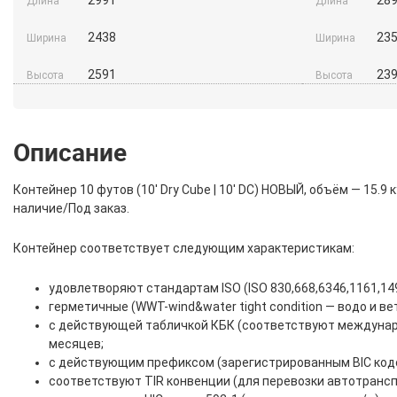
Длина
Длина
2438
23
Ширина
Ширина
2591
23
Высота
Высота
Описание
Контейнер 10 футов (10′ Dry Cube | 10′ DC) НОВЫЙ, объём — 15.9
наличие/Под заказ.
Контейнер соответствует следующим характеристикам:
удовлетворяют стандартам ISO (ISO 830,668,6346,1161,149
герметичные (WWT-wind&water tight condition — водо и в
с действующей табличкой КБК (соответствуют междунаро
месяцев;
с действующим префиксом (зарегистрированным BIC код
соответствуют TIR конвенции (для перевозки автотрансп