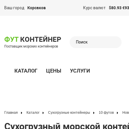
Корсаков
$80.93 €93
Ваш город
Курс валют
казать меню
ФУТ
КОНТЕЙНЕР
Поставщик морских контейнеров
КАТАЛОГ
ЦЕНЫ
УСЛУГИ
Показать меню
Главная
Каталог
Сухогрузные контейнеры
10 футов
Но
Сухогрузный морской контейнер 10 футов (10′ Dry Cube | 10′ DC)