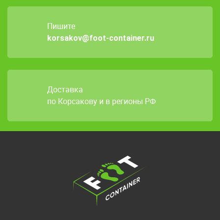
Пишите
korsakov@foot-container.ru
Доставка
по Корсакову и в регионы РФ