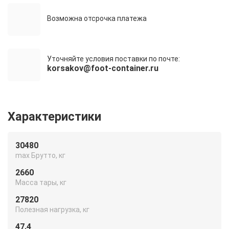
Возможна отсрочка платежа
Уточняйте условия поставки по почте:
korsakov@foot-container.ru
Характеристики
30480
max Брутто, кг
2660
Масса тары, кг
27820
Полезная нагрузка, кг
47.4