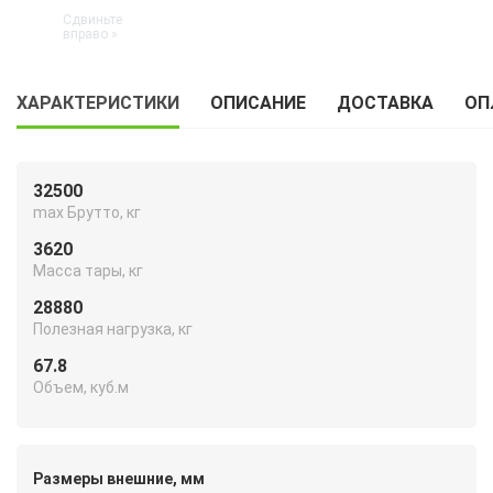
ХАРАКТЕРИСТИКИ
ОПИСАНИЕ
ДОСТАВКА
ОП
32500
max Брутто, кг
3620
Масса тары, кг
28880
Полезная нагрузка, кг
67.8
Объем, куб.м
Размеры внешние, мм