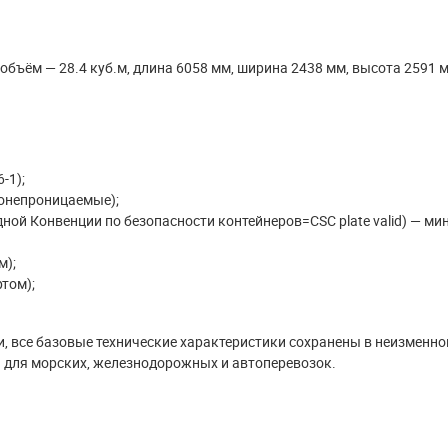
F), объём — 28.4 куб.м, длина 6058 мм, ширина 2438 мм, высота 2591
-1);
ронепроницаемые);
ой Конвенции по безопасности контейнеров=CSC plate valid) — ми
м);
том);
и, все базовые технические характеристики сохранены в неизменно
й для морских, железнодорожных и автоперевозок.