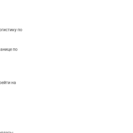
огистику по
ранице по
рейти на
оплаты.