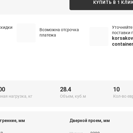
КУПИТЬ В 1 КЛИ
скидки
Уточняйте
Возможна отсрочка
поставки п
платежа
korsako
container
00
28.4
10
ная нагрузка, кг
Объем, куб.м
Кол-во ев
тренние, мм
Дверной проем, мм