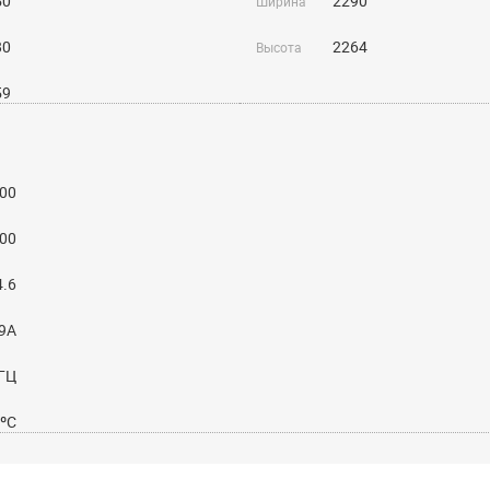
50
2290
Ширина
80
2264
Высота
59
00
00
4.6
09A
 ГЦ
5ºС