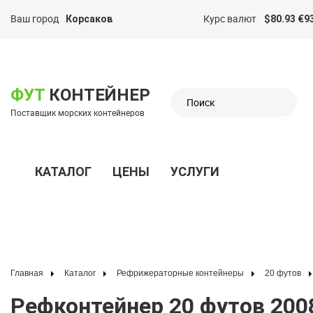
Ваш город
Курс валют
Корсаков
$80.93 €9
казать меню
ФУТ
КОНТЕЙНЕР
Поставщик морских контейнеров
КАТАЛОГ
ЦЕНЫ
УСЛУГИ
Показать меню
Главная
Каталог
Рефрижераторные контейнеры
20 футов
Рефконтейнер 20 футов 2008 г.в. (20′ Reefer Container | 20′