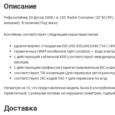
Описание
Рефконтейнер 20 футов 2008 г.в. (20′ Reefer Container | 20′ RC/R
внешние). В наличие/Под заказ.
Контейнер соответствует следующим характеристикам:
удовлетворяют стандартам ISO (ISO 830,668,6346,1161,1496
герметичные (WWT-wind&water tight condition — водо и вет
с действующей табличкой КБК (соответствуют международн
месяцев;
с действующим префиксом (зарегистрированным BIC кодо
соответствуют TIR конвенции (для перевозки автотранспор
соответствуют UIC кодам 592-1 (для перевозки по ж/д).
Несмотря на то, что представленная модель была в употреблени
герметичный, с ровными полами, не нарушена геометрия, годны
Доставка