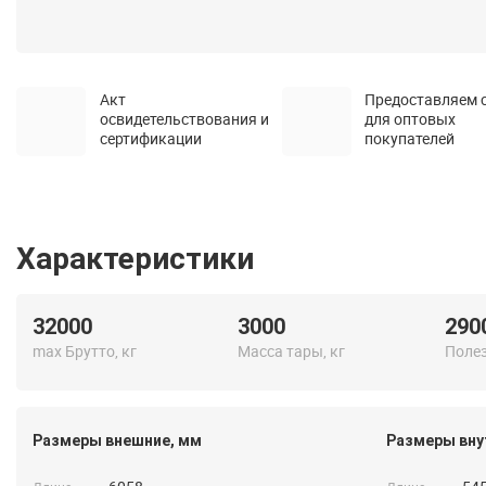
Акт
Предоставляем 
освидетельствования и
для оптовых
сертификации
покупателей
Характеристики
32000
3000
290
max Брутто, кг
Масса тары, кг
Полез
Размеры внешние, мм
Размеры вну