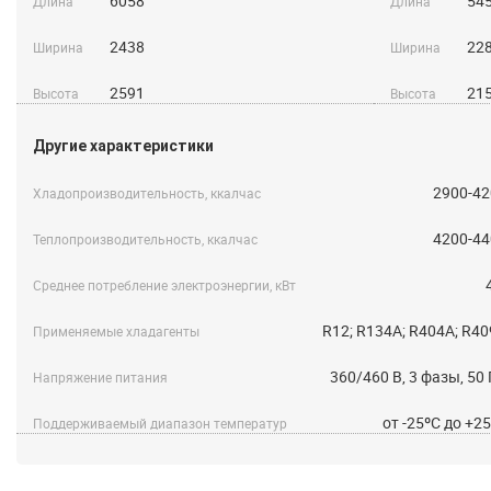
6058
54
Длина
Длина
2438
22
Ширина
Ширина
2591
21
Высота
Высота
Другие характеристики
2900-42
Хладопроизводительность, ккалчас
4200-44
Теплопроизводительность, ккалчас
Среднее потребление электроэнергии, кВт
R12; R134A; R404A; R4
Применяемые хладагенты
360/460 B, 3 фазы, 50
Напряжение питания
от -25ºС до +2
Поддерживаемый диапазон температур