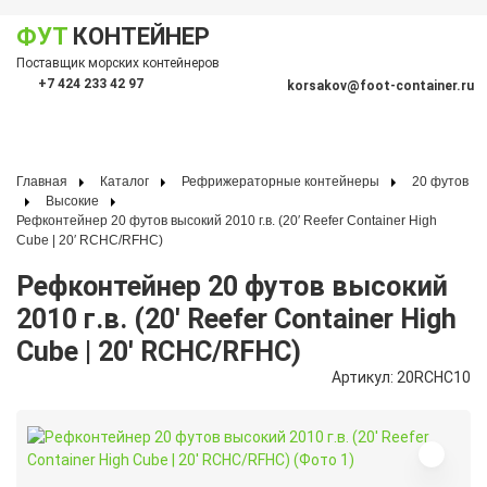
ФУТ
КОНТЕЙНЕР
Показать меню
Поставщик морских контейнеров
По
+7 424 233 42 97
korsakov@foot-container.ru
Главная
Каталог
Рефрижераторные контейнеры
20 футов
Высокие
Рефконтейнер 20 футов высокий 2010 г.в. (20′ Reefer Container High
Cube | 20′ RCHC/RFHC)
Рефконтейнер 20 футов высокий
2010 г.в. (20′ Reefer Container High
Cube | 20′ RCHC/RFHC)
Артикул: 20RCHC10