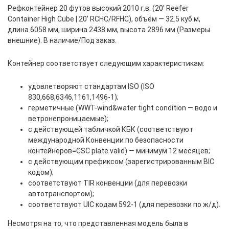
Рефконтейнер 20 футов высокий 2010 г.в. (20′ Reefer
Container High Cube | 20′ RCHC/RFHC), объём — 32.5 куб.м,
длина 6058 мм, ширина 2438 мм, высота 2896 мм (Размеры
внешние). В наличие/Под заказ.
Контейнер соответствует следующим характеристикам:
удовлетворяют стандартам ISO (ISO
830,668,6346,1161,1496-1);
герметичные (WWT-wind&water tight condition — водо и
ветронепроницаемые);
с действующей табличкой КБК (соответствуют
международной Конвенции по безопасности
контейнеров=CSC plate valid) — минимум 12 месяцев;
с действующим префиксом (зарегистрированным BIC
кодом);
соответствуют TIR конвенции (для перевозки
автотранспортом);
соответствуют UIC кодам 592-1 (для перевозки по ж/д).
Несмотря на то, что представленная модель была в