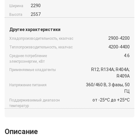
2290
Ширина
2557
Высота
Другие характеристики
2900-4200
Хладопроизводительность, ккалчас
4200-4400
Теплопроизводительность, ккалчас
4.6
Среднее потребление
электроэнергии, кВт
R12; R134A; R404A;
Применяемые хладагенты
R409A
360/460 B, 3 фазы, 50
Напряжение питания
ГЦ
от -25ºС до +25ºС
Поддерживаемый диапазон
температур
Описание