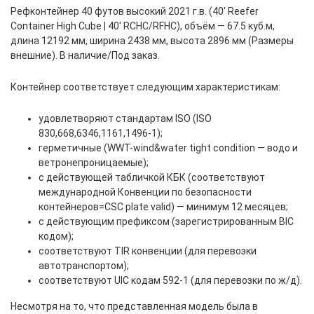
Рефконтейнер 40 футов высокий 2021 г.в. (40′ Reefer
Container High Cube | 40′ RCHC/RFHC), объём — 67.5 куб.м,
длина 12192 мм, ширина 2438 мм, высота 2896 мм (Размеры
внешние). В наличие/Под заказ.
Контейнер соответствует следующим характеристикам:
удовлетворяют стандартам ISO (ISO
830,668,6346,1161,1496-1);
герметичные (WWT-wind&water tight condition — водо и
ветронепроницаемые);
с действующей табличкой КБК (соответствуют
международной Конвенции по безопасности
контейнеров=CSC plate valid) — минимум 12 месяцев;
с действующим префиксом (зарегистрированным BIC
кодом);
соответствуют TIR конвенции (для перевозки
автотранспортом);
соответствуют UIC кодам 592-1 (для перевозки по ж/д).
Несмотря на то, что представленная модель была в