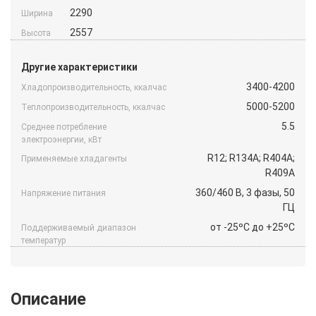
2290
Ширина
2557
Высота
Другие характеристики
3400-4200
Хладопроизводительность, ккалчас
5000-5200
Теплопроизводительность, ккалчас
5.5
Среднее потребление
электроэнергии, кВт
R12; R134A; R404A;
Применяемые хладагенты
R409A
360/460 B, 3 фазы, 50
Напряжение питания
ГЦ
от -25ºС до +25ºС
Поддерживаемый диапазон
температур
Описание