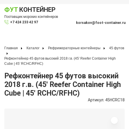
ФУТ
КОНТЕЙНЕР
Показать меню
Поставщик морских контейнеров
По
+7 424 233 42 97
korsakov@foot-container.ru
Главная
Каталог
Рефрижераторные контейнеры
45 футов
Рефконтейнер 45 футов высокий 2018 г.в. (45′ Reefer Container High
Cube | 45′ RCHC/RFHC)
Рефконтейнер 45 футов высокий
2018 г.в. (45′ Reefer Container High
Cube | 45′ RCHC/RFHC)
Артикул: 45HCRC18