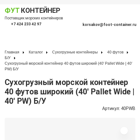
ФУТ
КОНТЕЙНЕР
Показать меню
Поставщик морских контейнеров
По
+7 424 233 42 97
korsakov@foot-container.ru
Главная
Каталог
Сухогрузные контейнеры
40 футов
Б/У
Сухогрузный морской контейнер 40 футов широкий (40′ Pallet Wide | 40′
PW) Б/У
Сухогрузный морской контейнер
40 футов широкий (40′ Pallet Wide |
40′ PW) Б/У
Артикул: 40PWB