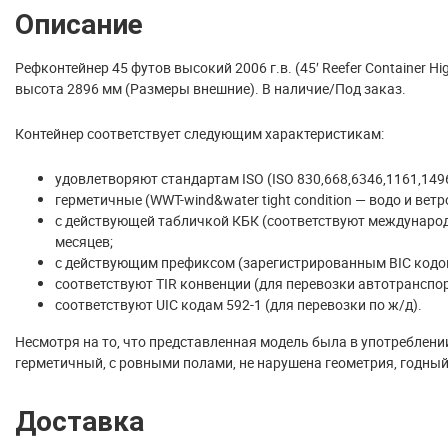
Описание
Рефконтейнер 45 футов высокий 2006 г.в. (45′ Reefer Container H
высота 2896 мм (Размеры внешние). В наличие/Под заказ.
Контейнер соответствует следующим характеристикам:
удовлетворяют стандартам ISO (ISO 830,668,6346,1161,1496
герметичные (WWT-wind&water tight condition — водо и вет
с действующей табличкой КБК (соответствуют международн
месяцев;
с действующим префиксом (зарегистрированным BIC кодо
соответствуют TIR конвенции (для перевозки автотранспор
соответствуют UIC кодам 592-1 (для перевозки по ж/д).
Несмотря на то, что представленная модель была в употреблени
герметичный, с ровными полами, не нарушена геометрия, годны
Доставка