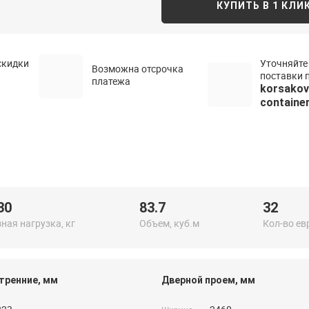
КУПИТЬ В 1 КЛИ
скидки
Уточняйте
Возможна отсрочка
поставки п
платежа
korsako
container
30
83.7
32
ная нагрузка, кг
Объем, куб.м
Кол-во ев
тренние, мм
Дверной проем, мм