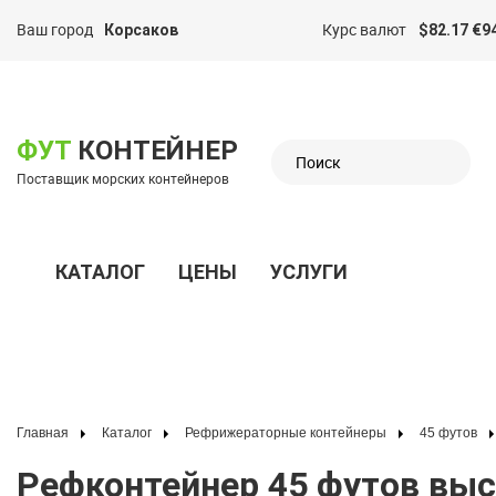
Ваш город
Курс валют
Корсаков
$82.17 €9
казать меню
ФУТ
КОНТЕЙНЕР
Поставщик морских контейнеров
КАТАЛОГ
ЦЕНЫ
УСЛУГИ
Показать меню
Главная
Каталог
Рефрижераторные контейнеры
45 футов
Рефконтейнер 45 футов высокий 2006 г.в. (45′ Reefer Container