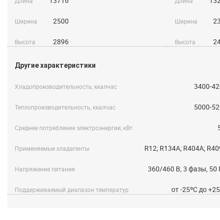
13716
13
Длина
Длина
2500
2
Ширина
Ширина
2896
2
Высота
Высота
Другие характеристики
3400-42
Хладопроизводительность, ккалчас
5000-52
Теплопроизводительность, ккалчас
Среднее потребление электроэнергии, кВт
R12; R134A; R404A; R4
Применяемые хладагенты
360/460 B, 3 фазы, 50
Напряжение питания
от -25ºС до +2
Поддерживаемый диапазон температур