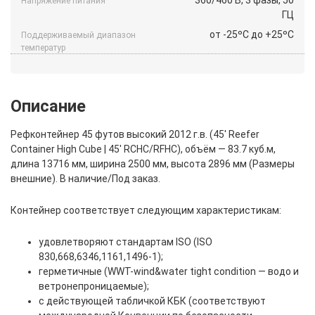
Напряжение питания
ГЦ
от -25ºС до +25ºС
Поддерживаемый диапазон
температур
Описание
Рефконтейнер 45 футов высокий 2012 г.в. (45′ Reefer
Container High Cube | 45′ RCHC/RFHC), объём — 83.7 куб.м,
длина 13716 мм, ширина 2500 мм, высота 2896 мм (Размеры
внешние). В наличие/Под заказ.
Контейнер соответствует следующим характеристикам:
удовлетворяют стандартам ISO (ISO
830,668,6346,1161,1496-1);
герметичные (WWT-wind&water tight condition — водо и
ветронепроницаемые);
с действующей табличкой КБК (соответствуют