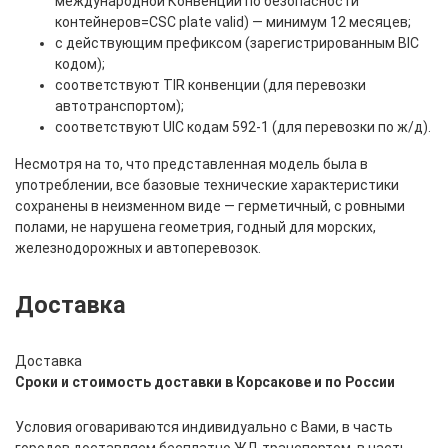
международной Конвенции по безопасности
контейнеров=CSC plate valid) — минимум 12 месяцев;
с действующим префиксом (зарегистрированным BIC
кодом);
соответствуют TIR конвенции (для перевозки
автотранспортом);
соответствуют UIC кодам 592-1 (для перевозки по ж/д).
Несмотря на то, что представленная модель была в
употреблении, все базовые технические характеристики
сохранены в неизменном виде — герметичный, с ровными
полами, не нарушена геометрия, годный для морских,
железнодорожных и автоперевозок.
Доставка
Доставка
Сроки и стоимость доставки в Корсакове и по России
Условия оговариваются индивидуально с Вами, в часть
городов доставляем бесплатно ЖД транспортом, в часть