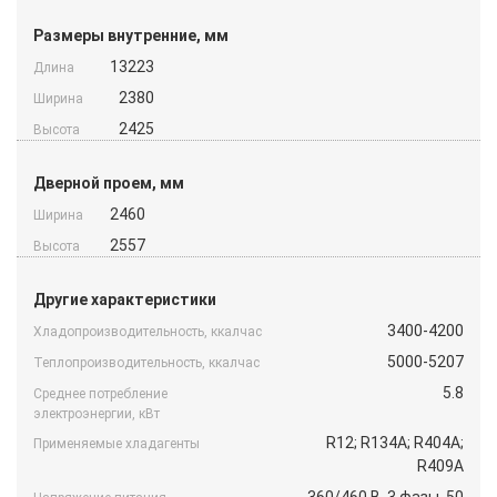
Размеры внутренние, мм
13223
Длина
2380
Ширина
2425
Высота
Дверной проем, мм
2460
Ширина
2557
Высота
Другие характеристики
3400-4200
Хладопроизводительность, ккалчас
5000-5207
Теплопроизводительность, ккалчас
5.8
Среднее потребление
электроэнергии, кВт
R12; R134A; R404A;
Применяемые хладагенты
R409A
360/460 B, 3 фазы, 50