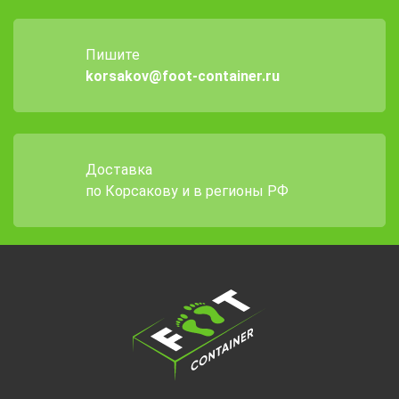
Пишите
korsakov@foot-container.ru
Доставка
по Корсакову и в регионы РФ