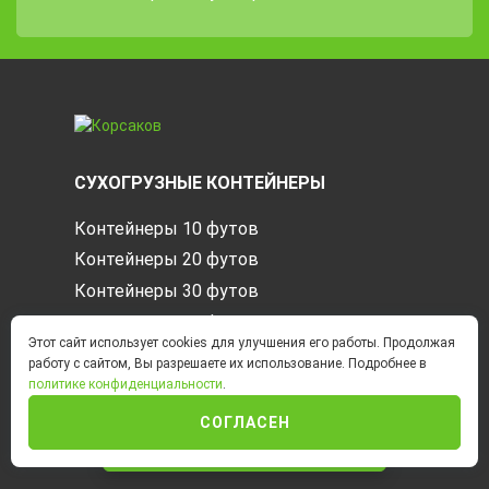
СУХОГРУЗНЫЕ КОНТЕЙНЕРЫ
Контейнеры 10 футов
Контейнеры 20 футов
Контейнеры 30 футов
Контейнеры 40 футов
Этот сайт использует cookies для улучшения его работы. Продолжая
Новые контейнеры
работу с сайтом, Вы разрешаете их использование. Подробнее в
Контейнеры 45 футов
политике конфиденциальности
.
Б/У контейнеры
СОГЛАСЕН
ИНТЕРНЕТ-МАГАЗИН
Характеристики и размеры контейнеров