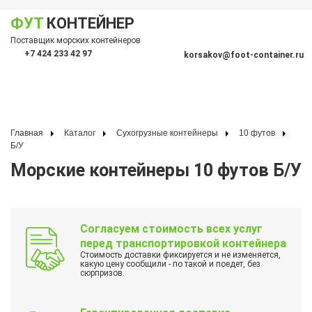
ФУТ
КОНТЕЙНЕР
Показать меню
Поставщик морских контейнеров
По
+7 424 233 42 97
korsakov@foot-container.ru
Главная
Каталог
Сухогрузные контейнеры
10 футов
Б/У
Морские контейнеры 10 футов Б/У
Согласуем стоимость всех услуг
перед транспортировкой контейнера
Стоимость доставки фиксируется и не изменяется,
какую цену сообщили - по такой и поедет, без
сюрпризов.